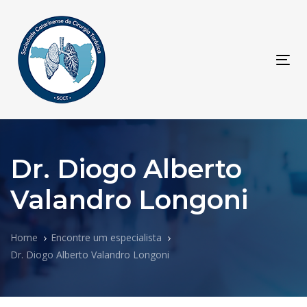
Skip
Skip
links
to
primary
navigation
Tog
Skip
navi
to
content
Dr. Diogo Alberto
Valandro Longoni
Home
Encontre um especialista
Dr. Diogo Alberto Valandro Longoni