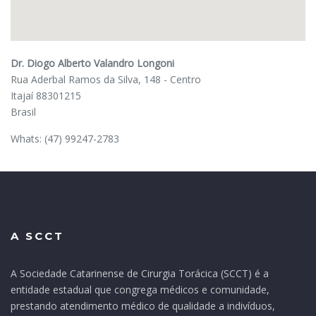
Dr. Diogo Alberto Valandro Longoni
Rua Aderbal Ramos da Silva, 148 - Centro
Itajaí
88301215
Brasil
Whats:
(47) 99247-2783
A SCCT
A Sociedade Catarinense de Cirurgia Torácica (SCCT) é a
entidade estadual que congrega médicos e comunidade,
prestando atendimento médico de qualidade a indivíduos,