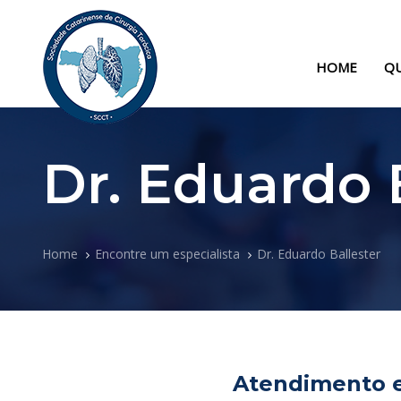
Skip
Skip
links
to
primary
HOME
Q
navigation
Skip
to
content
Dr. Eduardo 
Home
Encontre um especialista
Dr. Eduardo Ballester
Atendimento 