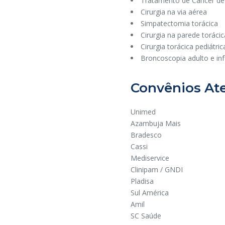
Tratamento de Câncer de 
Cirurgia na via aérea
Simpatectomia torácica
Cirurgia na parede torácic
Cirurgia torácica pediátric
Broncoscopia adulto e inf
Convênios At
Unimed
Azambuja Mais
Bradesco
Cassi
Mediservice
Clinipam / GNDI
Pladisa
Sul América
Amil
SC Saúde