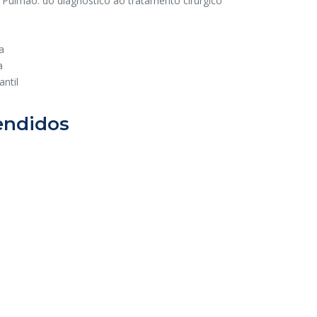
Pulmão: do diagnóstico ao tratamento cirúrgico
a
a
antil
endidos