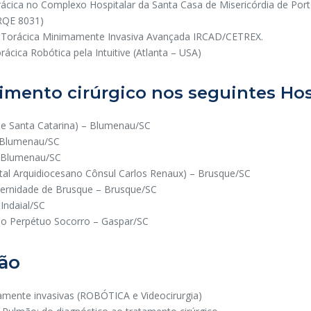
rácica no Complexo Hospitalar da Santa Casa de Misericórdia de Port
(RQE 8031)
ia Torácica Minimamente Invasiva Avançada IRCAD/CETREX.
rácica Robótica pela Intuitive (Atlanta – USA)
imento cirúrgico nos seguintes Hos
ede Santa Catarina) – Blumenau/SC
– Blumenau/SC
– Blumenau/SC
tal Arquidiocesano Cônsul Carlos Renaux)
– Brusque/SC
ternidade de Brusque
– Brusque/SC
Indaial/SC
do Perpétuo Socorro – Gaspar/SC
ção
mamente invasivas (ROBÓTICA e Videocirurgia)