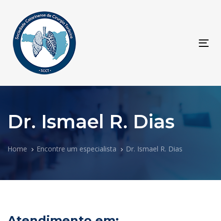
Skip
Skip
links
to
primary
navigation
Tog
Skip
navi
to
content
Dr. Ismael R. Dias
Home
Encontre um especialista
Dr. Ismael R. Dias
Atendimento em: