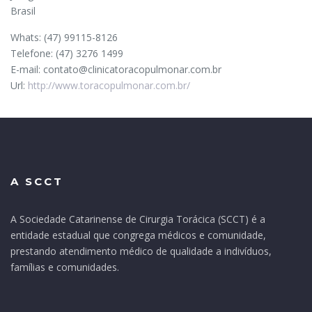
Brasil
Whats:
(47) 99115-8126
Telefone:
(47) 3276 1499
E-mail:
contato@clinicatoracopulmonar.com.br
Url:
http://www.toracopulmonar.com.br/
A SCCT
A Sociedade Catarinense de Cirurgia Torácica (SCCT) é a
entidade estadual que congrega médicos e comunidade,
prestando atendimento médico de qualidade a indivíduos,
famílias e comunidades.