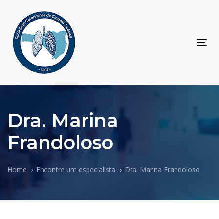
Skip
Skip
links
to
primary
navigation
Tog
Skip
navi
to
content
Dra. Marina
Frandoloso
Home
Encontre um especialista
Dra. Marina Frandoloso