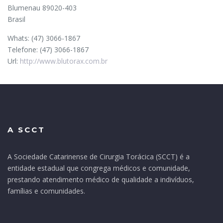
Blumenau
89020-403
Brasil
Whats:
(47) 3066-1867
Telefone:
(47) 3066-1867
Url:
http://www.blutorax.com.br
A SCCT
A Sociedade Catarinense de Cirurgia Torácica (SCCT) é a
entidade estadual que congrega médicos e comunidade,
prestando atendimento médico de qualidade a indivíduos,
famílias e comunidades.